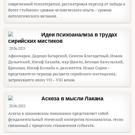
современной психотерапии, рассматривая переход от либидо к
более глубокому уровню человеческого опыта – уровню
онтологического желания.
Идеи психоанализа в трудах
сирийских мистиков
28.06.2025
Афнимаран, Дадишо Катарский, Симеон Благодатный, Иоанн
Дальятский, Иосиф Хаззайя, мар Шамли, Бехишо Камульский,
Брихишо, Иосиф Буснайа и, разумеется, Исаак Сирин –
представители периода расцвета сирийского мистицизма,
затронувшего эпоху VII – VIII веков.
Аскеза в мысли Лакана
20.06.2025
Аскеза в лакановском понимании представляет собой
фундаментальный этический императив психоанализа, тесно
связанный с процессом становления субъекта.