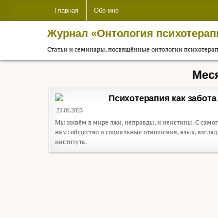
Перейти к содержимому
Главная
Обо мне
Журнал «Онтология психотерап
Статьи и семинары, посвящённые онтологии психотера
Мес
Психотерапия как забота
23.05.2023
Мы живём в мире лжи, неправды, и неистины. С самого
нам: общество и социальные отношения, язык, взгляд 
института.