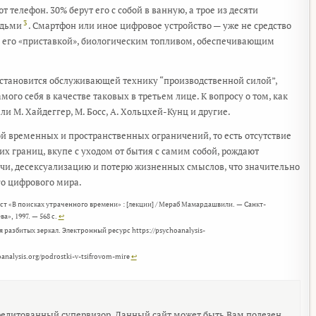
телефон. 30% берут его с собой в ванную, а трое из десяти
3
юдьми
. Смартфон или иное цифровое устройство — уже не средство
 его «приставкой», биологическим топливом, обеспечивающим
 становится обслуживающей технику “производственной силой”,
го себя в качестве таковых в третьем лице. К вопросу о том, как
и М. Хайдеггер, М. Босс, А. Хольцхей-Кунц и другие.
ой временных и пространственных ограничений, то есть отсутствие
их границ, вкупе с уходом от бытия с самим собой, рождают
ечи, десексуализацию и потерю жизненных смыслов, что значительно
го цифрового мира.
т «В поисках утраченного времени» : [лекции] / Мераб Мамардашвили. — Санкт-
а», 1997. — 568 с.
↩︎
 разбитых зеркал. Электронный ресурс https://psychoanalysis-
nalysis.org/podrostki-v-tsifrovom-mire
↩︎
редитованный супервизор. Данный сайт может быть Вам полезен,