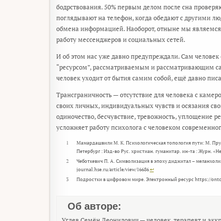
бодрствования. 50% первым делом после сна проверяют 
поглядывают на телефон, когда обедают с другими л
обмена информацией. Наоборот, отныне мы являемся
работу мессенджеров и социальных сетей.
И об этом нас уже давно предупреждали. Сам человек
“ресурсом”, рассматриваемым и рассматривающим само
человек уходит от бытия самим собой, ещё давно писал
Трансграничность — отсутствие для человека с камер
своих личных, индивидуальных чувств и осязания сво
одиночество, бесчувствие, тревожность, уплощение р
усложняет работу психолога с человеком современно
1
Мамардашвили М. К. Психологическая топология пути: М. Прус
Петербург : Изд-во Рус. христиан. гуманитар. ин-та : Журн. «Нев
2
Чеботкевич П. А. Символизация в эпоху диджитал – меланхолия
journal.hse.ru/article/view/16686
↩︎
3
Подростки в цифровом мире. Электронный ресурс https://ontoa
Об авторе:
Углев Семён Леонидович — человек, терапевт и акк