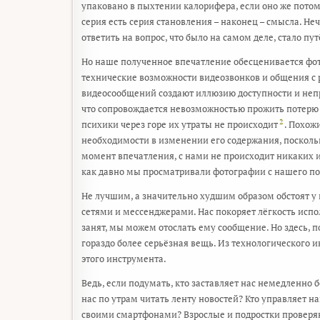
упаковано в пыхтении калорифера, если оно же потом
серия есть серия становления – наконец – смысла. Не
ответить на вопрос, что было на самом деле, стало пу
Но наше полученное впечатление обесценивается фот
технические возможности видеозвонков и общения с р
видеосообщений создают иллюзию доступности и непр
что сопровождается невозможностью прожить потерю об
2
психики через горе их утраты не происходит
. Похож
необходимости в изменении его содержания, поскольк
момент впечатления, с нами не происходит никаких 
как давно мы просматривали фотографии с нашего по
Не лучшим, а значительно худшим образом обстоят 
сетями и мессенджерами. Нас покоряет лёгкость испо
занят, мы можем отослать ему сообщение. Но здесь, 
гораздо более серьёзная вещь. Из технологического
этого инструмента.
Ведь, если подумать, кто заставляет нас немедленно
нас по утрам читать ленту новостей? Кто управляет 
своими смартфонами? Взрослые и подростки проверяю