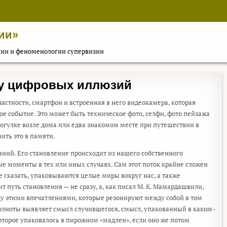
ии»
пии и феноменологии супервизии
ху цифровых иллюзий
астности, смартфон и встроенная в него видеокамера, которая
ое событие. Это может быть техническое фото, селфи, фото пейзажа
огулке возле дома или едва знакомом месте при путешествии в
вить это в памяти.
ний. Его становление происходит из нашего собственного
е моменты в тех или иных случаях. Сам этот поток крайне сложен
ее сказать, упаковываются целые миры вокруг нас, а также
 путь становления — не сразу, а, как писал М. К. Мамардашвили,
ду этими впечатлениями, которые резонируют между собой в том
о полноты выявляет смысл случившегося, смысл, упакованный в каком-
которое упаковалось в пирожном «мадлен», если оно же потом