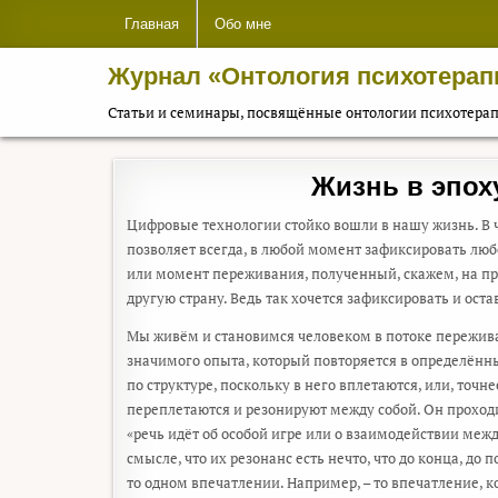
Перейти к содержимому
Главная
Обо мне
Журнал «Онтология психотерап
Статьи и семинары, посвящённые онтологии психотера
Жизнь в эпо
Цифровые технологии стойко вошли в нашу жизнь. В ч
позволяет всегда, в любой момент зафиксировать люб
или момент переживания, полученный, скажем, на пр
другую страну. Ведь так хочется зафиксировать и оста
Мы живём и становимся человеком в потоке пережива
значимого опыта, который повторяется в определённы
по структуре, поскольку в него вплетаются, или, точн
переплетаются и резонируют между собой. Он проходит
«речь идёт об особой игре или о взаимодействии меж
смысле, что их резонанс есть нечто, что до конца, д
то одном впечатлении. Например, – то впечатление, 