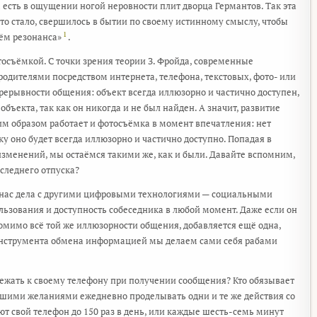
 есть в ощущении ногой неровности плит дворца Германтов. Так эта
что стало, свершилось в бытии по своему истинному смыслу, чтобы
1
тём резонанса»
.
осъёмкой. С точки зрения теории З. Фройда, современные
одителями посредством интернета, телефона, текстовых, фото- или
ерывности общения: объект всегда иллюзорно и частично доступен,
ъекта, так как он никогда и не был найден. А значит, развитие
им образом работает и фотосъёмка в момент впечатления: нет
у оно будет всегда иллюзорно и частично доступно. Попадая в
изменений, мы остаёмся такими же, как и были. Давайте вспомним,
следнего отпуска?
у нас дела с другими цифровыми технологиями — социальными
льзования и доступность собеседника в любой момент. Даже если он
помимо всё той же иллюзорности общения, добавляется ещё одна,
 инструмента обмена информацией мы делаем сами себя рабами
 бежать к своему телефону при получении сообщения? Кто обязывает
нашими желаниями ежедневно проделывать одни и те же действия со
т свой телефон до 150 раз в день, или каждые шесть-семь минут