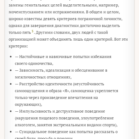
замены генитальных целей выделительными, например,
мочеиспусканием или испражнениями. В общем и целом,
широко известны девять критериев пограничной личности,
однако для завершения диагностики достаточно выделить
3
только пять
. Другими словами, двух людей с такой
организацией может объединять лишь один критерий. Вот эти
критерии:
— Настойчивые и навязчивые попытки избежания
своего одиночества,
— Зависимость, идеализация и обесценивание в
межличностных отношениях,
— Расстройство идентичности (неустойчивость
самоощущения и образа «Я», самооценка укрепляется
только через произведение впечатления на
окружающих),
— Импульсивность и деструктивное поведение
(нарушения пищевого поведения, злоупотребление
алкоголем, занятия экстремальными видами спорта),
— Суицидальное поведение как попытка рассказать о
своей боли, просьба о помощи,