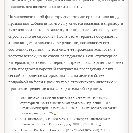
поведение, которые кажутся наиболее странными, и попросить
7
пояснить эти озадачивающие аспекты
.
На заключительной фазе структурного интервью анализанду
предлагают добавить то, что ему кажется важным, например, в
виде вопроса: «Что, по Вашему мнению, я должен был у Вас
спросить, но не спросил?». После этого терапевт обсуждает с
анализандом окончательное решение, касающееся его
состояния, терапии — в том числе её продолжительности и
частоты встреч, но не озвучивает диагноз. Если структурное
интервью проведено на первой встрече, по завершению может
быть предложен короткий контракт на последующие пять
сессий, в процессе которых анализанд делится более
подробной информацией по теме структурного интервью и
принимает решение о начале длительной терапии.
1
Мак-Вильямс Н. Психоаналитическая диагностика: Понимание
структуры личности в клиническом процессе / Пер. с англ. — М.:
Независимая фирма “Класс”, 2001 — 480 с. — (Библиотека психологии и
психотерапии, вып. 49).
↩︎
2
С. Н. Шпильрейн, В. И. Николаев, В. В. Винокуров. Шпильраниана.
Психоанализ. Том 1. Ростов-на-Дону, 2020 г., 272 с. С. 16.
↩︎
3
American Psychiatric Association (ISBN 978-0-89042-555-8), 2013, pp.