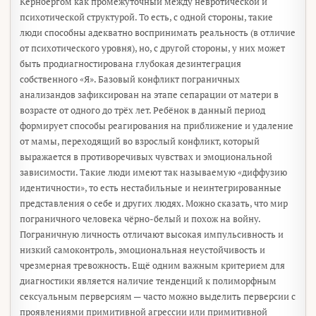
Кернбергом как промежуточный между невротической и
психотической структурой. То есть, с одной стороны, такие
люди способны адекватно воспринимать реальность (в отличие
от психотического уровня), но, с другой стороны, у них может
быть продиагностирована глубокая дезинтеграция
собственного «Я». Базовый конфликт пограничных
анализандов зафиксирован на этапе сепарации от матери в
возрасте от одного до трёх лет. Ребёнок в данный период
формирует способы реагирования на приближение и удаление
от мамы, переходящий во взрослый конфликт, который
выражается в противоречивых чувствах и эмоциональной
зависимости. Такие люди имеют так называемую «диффузию
идентичности», то есть нестабильные и неинтегрированные
представления о себе и других людях. Можно сказать, что мир
пограничного человека чёрно-белый и похож на войну.
Пограничную личность отличают высокая импульсивность и
низкий самоконтроль, эмоциональная неустойчивость и
чрезмерная тревожность. Ещё одним важным критерием для
диагностики является наличие тенденций к полиморфным
сексуальным перверсиям — часто можно выделить перверсии с
проявлениями примитивной агрессии или примитивной