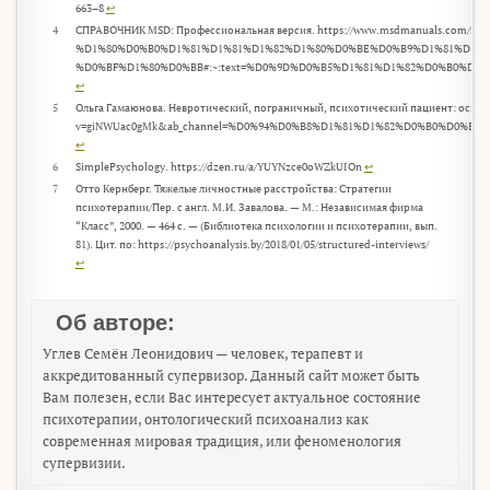
663–8
↩︎
4
СПРАВОЧНИК MSD: Профессиональная версия. https://www.msdmanu
%D1%80%D0%B0%D1%81%D1%81%D1%82%D1%80%D0%BE%D0%B9%D1%81%D1%8
%D0%BF%D1%80%D0%BB#:~:text=%D0%9D%D0%B5%D1%81%D1%82%D0%B0%
↩︎
5
Ольга Гамаюнова. Невротический, пограничный, психотический пациент: основн
v=giNWUac0gMk&ab_channel=%D0%94%D0%B8%D1%81%D1%82%D0%B0%D0%
↩︎
6
SimplePsychology. https://dzen.ru/a/YUYNzce0oWZkUIOn
↩︎
7
Отто Кернберг. Тяжелые личностные расстройства: Стратегии
психотерапии/Пер. с англ. М.И. Завалова. — М.: Не­зави­симая фир­ма
“Класс”, 2000. — 464 с. — (Библиотека психологии и психотерапии, вып.
81). Цит. по: https://psychoanalysis.by/2018/01/05/structured-interviews/
↩︎
Об авторе:
Углев Семён Леонидович — человек, терапевт и
аккредитованный супервизор. Данный сайт может быть
Вам полезен, если Вас интересует актуальное состояние
психотерапии, онтологический психоанализ как
современная мировая традиция, или феноменология
супервизии.