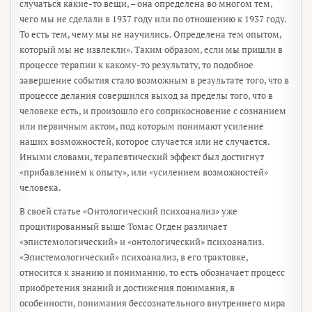
случаться какие-то вещи, – она определена во многом тем,
чего мы не сделали в 1937 году или по отношению к 1937 году.
То есть тем, чему мы не научились. Определена тем опытом,
который мы не извлекли». Таким образом, если мы пришли в
процессе терапии к какому-то результату, то подобное
завершение события стало возможным в результате того, что в
процессе делания совершился выход за пределы того, что в
человеке есть, и произошло его соприкосновение с сознанием
или первичным актом, под которым понимают усиление
наших возможностей, которое случается или не случается.
Иными словами, терапевтический эффект был достигнут
«прибавлением к опыту», или «усилением возможностей»
человека.
В своей статье «Онтологический психоанализ» уже
процитированный выше Томас Огден различает
«эпистемологический» и «онтологический» психоанализ.
«Эпистемологический» психоанализ, в его трактовке,
относится к знанию и пониманию, то есть обозначает процесс
приобретения знаний и достижения понимания, в
особенности, понимания бессознательного внутреннего мира