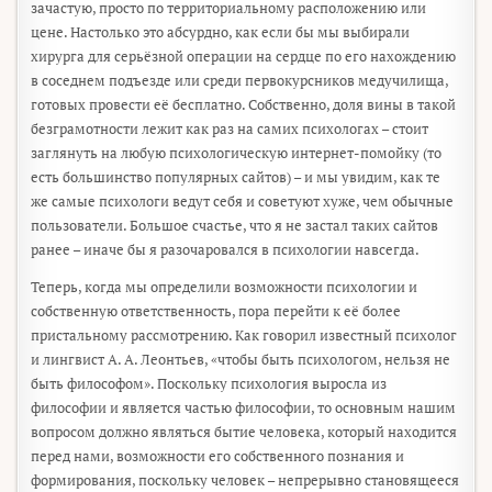
зачастую, просто по территориальному расположению или
цене. Настолько это абсурдно, как если бы мы выбирали
хирурга для серьёзной операции на сердце по его нахождению
в соседнем подъезде или среди первокурсников медучилища,
готовых провести её бесплатно. Собственно, доля вины в такой
безграмотности лежит как раз на самих психологах – стоит
заглянуть на любую психологическую интернет-помойку (то
есть большинство популярных сайтов) – и мы увидим, как те
же самые психологи ведут себя и советуют хуже, чем обычные
пользователи. Большое счастье, что я не застал таких сайтов
ранее – иначе бы я разочаровался в психологии навсегда.
Теперь, когда мы определили возможности психологии и
собственную ответственность, пора перейти к её более
пристальному рассмотрению. Как говорил известный психолог
и лингвист А. А. Леонтьев, «чтобы быть психологом, нельзя не
быть философом». Поскольку психология выросла из
философии и является частью философии, то основным нашим
вопросом должно являться бытие человека, который находится
перед нами, возможности его собственного познания и
формирования, поскольку человек – непрерывно становящееся