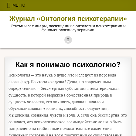
Перейти к содержимому
МЕНЮ
Журнал «Онтология психотерапии»
Статьи и семинары, посвящённые онтологии психотерапии и
феноменологии супервизии
Как я понимаю психологию?
Психология — это наука о душе, что и следует из перевода
слова ψυχή. Но что такое душа? Душа, по современным
определениям — бессмертная субстанция, нематериальная
сущность, в которой выражена божественная природа и
сущность человека, его личность, дающая начало и
обуславливающая его жизнь, способность ощущения,
мышления, сознания, чувств и воли. А если она бессмертна, это
означает, что психологическое взаимодействие должно быть
направлено на стабильные положительные изменения
душевных состояний на всём протяжении её существования,