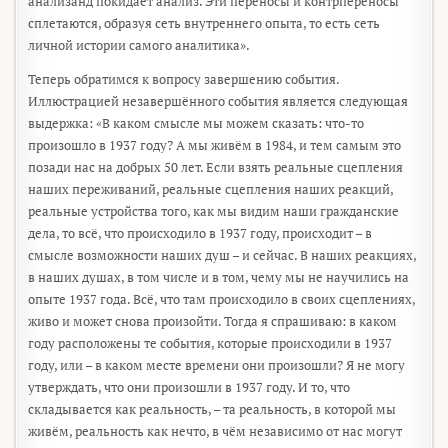
анализанд покидает анализ. Эти переносы и контрпереносы
сплетаются, образуя сеть внутреннего опыта, то есть сеть
личной истории самого аналитика».
Теперь обратимся к вопросу завершению события.
Иллюстрацией незавершённого события является следующая
выдержка: «В каком смысле мы можем сказать: что-то
произошло в 1937 году? А мы живём в 1984, и тем самым это
позади нас на добрых 50 лет. Если взять реальные сцепления
наших переживаний, реальные сцепления наших реакций,
реальные устройства того, как мы видим наши гражданские
дела, то всё, что происходило в 1937 году, происходит – в
смысле возможности наших душ – и сейчас. В наших реакциях,
в наших душах, в том числе и в том, чему мы не научились на
опыте 1937 года. Всё, что там происходило в своих сцеплениях,
живо и может снова произойти. Тогда я спрашиваю: в каком
году расположены те события, которые происходили в 1937
году, или – в каком месте времени они произошли? Я не могу
утверждать, что они произошли в 1937 году. И то, что
складывается как реальность, – та реальность, в которой мы
живём, реальность как нечто, в чём независимо от нас могут