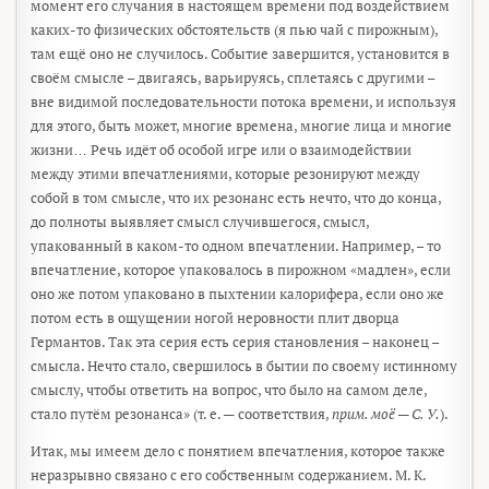
момент его случания в настоящем времени под воздействием
каких-то физических обстоятельств (я пью чай с пирожным),
там ещё оно не случилось. Событие завершится, установится в
своём смысле – двигаясь, варьируясь, сплетаясь с другими –
вне видимой последовательности потока времени, и используя
для этого, быть может, многие времена, многие лица и многие
жизни… Речь идёт об особой игре или о взаимодействии
между этими впечатлениями, которые резонируют между
собой в том смысле, что их резонанс есть нечто, что до конца,
до полноты выявляет смысл случившегося, смысл,
упакованный в каком-то одном впечатлении. Например, – то
впечатление, которое упаковалось в пирожном «мадлен», если
оно же потом упаковано в пыхтении калорифера, если оно же
потом есть в ощущении ногой неровности плит дворца
Германтов. Так эта серия есть серия становления – наконец –
смысла. Нечто стало, свершилось в бытии по своему истинному
смыслу, чтобы ответить на вопрос, что было на самом деле,
стало путём резонанса» (т. е. — соответствия,
прим. моё — С. У.
).
Итак, мы имеем дело с понятием впечатления, которое также
неразрывно связано с его собственным содержанием. М. К.