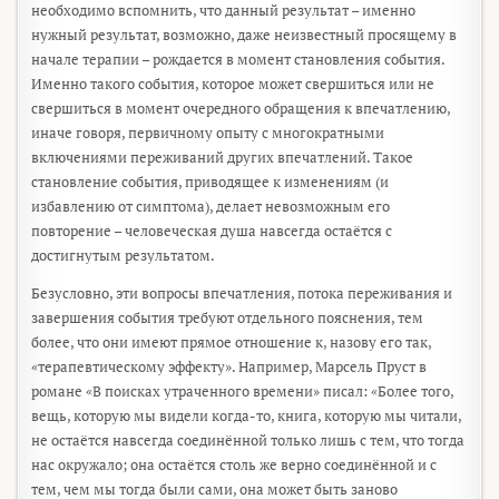
необходимо вспомнить, что данный результат – именно
нужный результат, возможно, даже неизвестный просящему в
начале терапии – рождается в момент становления события.
Именно такого события, которое может свершиться или не
свершиться в момент очередного обращения к впечатлению,
иначе говоря, первичному опыту с многократными
включениями переживаний других впечатлений. Такое
становление события, приводящее к изменениям (и
избавлению от симптома), делает невозможным его
повторение – человеческая душа навсегда остаётся с
достигнутым результатом.
Безусловно, эти вопросы впечатления, потока переживания и
завершения события требуют отдельного пояснения, тем
более, что они имеют прямое отношение к, назову его так,
«терапевтическому эффекту». Например, Марсель Пруст в
романе «В поисках утраченного времени» писал: «Более того,
вещь, которую мы видели когда-то, книга, которую мы читали,
не остаётся навсегда соединённой только лишь с тем, что тогда
нас окружало; она остаётся столь же верно соединённой и с
тем, чем мы тогда были сами, она может быть заново