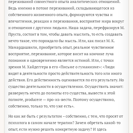
переживаний совместного опыта аналитических отношений.
Ведь именно в потоке переживаний, складывающегося из
собственного жизненного опыта, формируются чувства и
впечатления, реакции и переживания, восприятие мира вокруг
и отношения с другими людьми. Наша задача, перефразируя М.
Пруста, состоит в том, чтобы давать мыслить, то есть создавать
нечто такое, что порождало бы мысль. Или, как писал М. К.
Мамардашвили, приобретать опыт, реальное чувственное
восприятие, переживание, которое висит на кончике луча
познания и одновременно является истиной. Или, с точки
зрения М. Хайдеггера в его «Письме о гуманизме»: «Люди
видят в деятельности просто действительность того или иного
действия. Его действенность оценивается по его результату. Но
существо деятельности в осуществлении. Осуществить значит:
развернуть нечто до полноты его существа, вывести к этой
полноте, producere — про-из-вести. Поэтому осуществимо,
собственно, только то, что уже есть».
Но как же быть с результатом – собственно, с тем, что просят от
психолога в самом начале терапии? Зачем обретать какой-то
опыт, если нужно решить конкретную задачу? И здесь