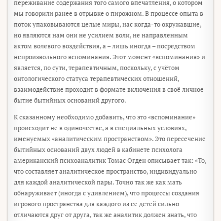
переживание содержания того самого впечатления, о котором
мы говорили ранее в отрывке о пирожном. В процессе опыта в
поток упаковываются целые миры, нас когда-то окружавшие,
но являются нам они не усилием воли, не направленным
актом волевого воздействия, а – лишь иногда – посредством
непроизвольного вспоминания. Этот момент «вспоминания» и
является, по сути, терапевтичным, поскольку, с учётом
онтологического статуса терапевтических отношений,
взаимодействие проходит в формате включения в своё личное
бытие бытийных оснований другого.
К сказанному необходимо добавить, что это «вспоминание»
происходит не в одиночестве, а в специальных условиях,
именуемых «аналитическим пространством». Это пересечение
бытийных оснований двух людей в кабинете психолога
американский психоаналитик Томас Огден описывает так: «То,
что составляет аналитическое пространство, индивидуально
для каждой аналитической пары. Точно так же как мать
обнаруживает (иногда с удивлением), что процессы создания
игрового пространства для каждого из её детей сильно
отличаются друг от друга, так же аналитик должен знать, что