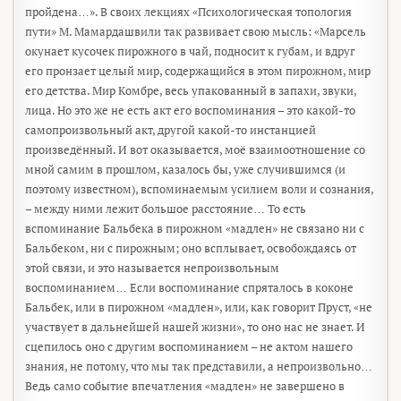
пройдена…». В своих лекциях «Психологическая топология
пути» М. Мамардашвили так развивает свою мысль: «Марсель
окунает кусочек пирожного в чай, подносит к губам, и вдруг
его пронзает целый мир, содержащийся в этом пирожном, мир
его детства. Мир Комбре, весь упакованный в запахи, звуки,
лица. Но это же не есть акт его воспоминания – это какой-то
самопроизвольный акт, другой какой-то инстанцией
произведённый. И вот оказывается, моё взаимоотношение со
мной самим в прошлом, казалось бы, уже случившимся (и
поэтому известном), вспоминаемым усилием воли и сознания,
– между ними лежит большое расстояние… То есть
вспоминание Бальбека в пирожном «мадлен» не связано ни с
Бальбеком, ни с пирожным; оно всплывает, освобождаясь от
этой связи, и это называется непроизвольным
воспоминанием… Если воспоминание спряталось в коконе
Бальбек, или в пирожном «мадлен», или, как говорит Пруст, «не
участвует в дальнейшей нашей жизни», то оно нас не знает. И
сцепилось оно с другим воспоминанием – не актом нашего
знания, не потому, что мы так представили, а непроизвольно…
Ведь само событие впечатления «мадлен» не завершено в