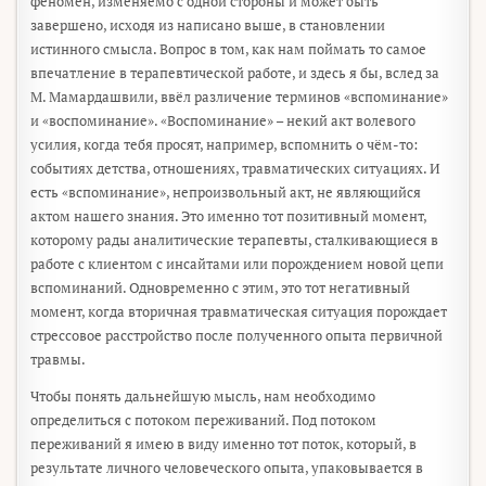
феномен, изменяемо с одной стороны и может быть
завершено, исходя из написано выше, в становлении
истинного смысла. Вопрос в том, как нам поймать то самое
впечатление в терапевтической работе, и здесь я бы, вслед за
М. Мамардашвили, ввёл различение терминов «вспоминание»
и «воспоминание». «Воспоминание» – некий акт волевого
усилия, когда тебя просят, например, вспомнить о чём-то:
событиях детства, отношениях, травматических ситуациях. И
есть «вспоминание», непроизвольный акт, не являющийся
актом нашего знания. Это именно тот позитивный момент,
которому рады аналитические терапевты, сталкивающиеся в
работе с клиентом с инсайтами или порождением новой цепи
вспоминаний. Одновременно с этим, это тот негативный
момент, когда вторичная травматическая ситуация порождает
стрессовое расстройство после полученного опыта первичной
травмы.
Чтобы понять дальнейшую мысль, нам необходимо
определиться с потоком переживаний. Под потоком
переживаний я имею в виду именно тот поток, который, в
результате личного человеческого опыта, упаковывается в