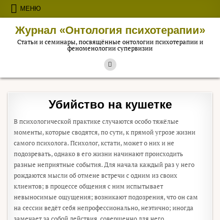
Перейти к содержимому
МЕНЮ
Журнал «Онтология психотерапии»
Статьи и семинары, посвящённые онтологии психотерапии и
феноменологии супервизии
Убийство на кушетке
В психологической практике случаются особо тяжёлые
моменты, которые сводятся, по сути, к прямой угрозе жизни
самого психолога. Психолог, кстати, может о них и не
подозревать, однако в его жизни начинают происходить
разные неприятные события. Для начала каждый раз у него
рождаются мысли об отмене встречи с одним из своих
клиентов; в процессе общения с ним испытывает
невыносимые ощущения; возникают подозрения, что он сам
на сессии ведёт себя непрофессионально, неэтично; иногда
замечает за собой действия, совершенно для него