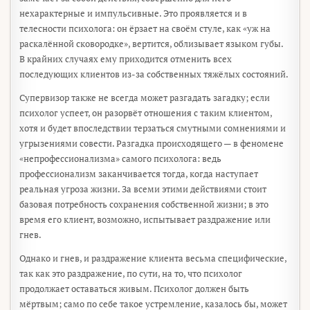
нехарактерные и импульсивные. Это проявляется и в
телесности психолога: он ёрзает на своём стуле, как «уж на
раскалённой сковородке», вертится, облизывает языком губы.
В крайних случаях ему приходится отменить всех
последующих клиентов из-за собственных тяжёлых состояний.
Супервизор также не всегда может разгадать загадку; если
психолог успеет, он разорвёт отношения с таким клиентом,
хотя и будет впоследствии терзаться смутными сомнениями и
угрызениями совести. Разгадка происходящего — в феномене
«непрофессионализма» самого психолога: ведь
профессионализм заканчивается тогда, когда наступает
реальная угроза жизни. За всеми этими действиями стоит
базовая потребность сохранения собственной жизни; в это
время его клиент, возможно, испытывает раздражение или
гнев.
Однако и гнев, и раздражение клиента весьма специфические,
так как это раздражение, по сути, на то, что психолог
продолжает оставаться живым. Психолог должен быть
мёртвым; само по себе такое устремление, казалось бы, может