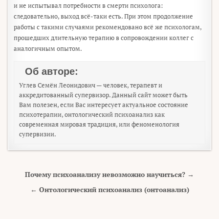
и не испытывал потребности в смерти психолога:
следовательно, выход всё-таки есть. При этом продолжение
работы с такими случаями рекомендовано всё же психологам,
прошедших длительную терапию в сопровождении коллег с
аналогичным опытом.
Об авторе:
Углев Семён Леонидович — человек, терапевт и
аккредитованный супервизор. Данный сайт может быть
Вам полезен, если Вас интересует актуальное состояние
психотерапии, онтологический психоанализ как
современная мировая традиция, или феноменология
супервизии.
Навигация по записям
Почему психоанализу невозможно научиться? →
← Онтологический психоанализ (онтоанализ)