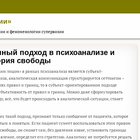
ии»
пии и феноменологии супервизии
ный подход в психоанализе и
ория свободы
ким лицом» в рамках психоанализа является субъект-
лиза, аналитическая коммуникация структурируется сеттингом –
ях правил и границ, то в субъект-ориентированном подходе
убъективность от правил и границ. Можно даже сформулировать
у, всё, что будет происходить в аналитической ситуации, станет
х такой подход, признают только сообщение от пациента, которое
нятым и понятым. Если пациент сумеет воспользоваться этим правом
вободы, он сможет сам, без давления извне, установить границы
вление, определит его стратегию. Аналитику не потребуется решать