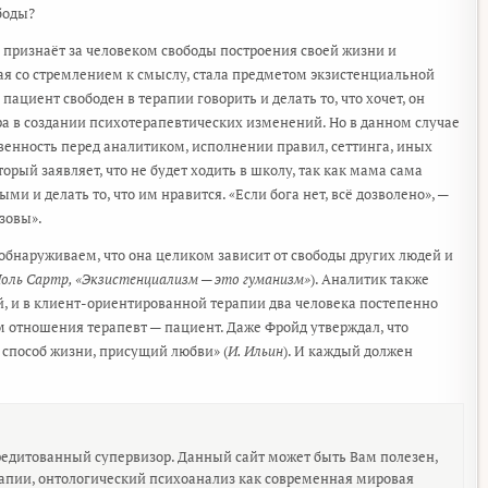
боды?
признаёт за человеком свободы построения своей жизни и
ная со стремлением к смыслу, стала предметом экзистенциальной
ациент свободен в терапии говорить и делать то, что хочет, он
ра в создании психотерапевтических изменений. Но в данном случае
твенность перед аналитиком, исполнении правил, сеттинга, иных
орый заявляет, что не будет ходить в школу, так как мама сама
ми и делать то, что им нравится. «Если бога нет, всё дозволено», —
зовы».
 обнаруживаем, что она целиком зависит от свободы других людей и
оль Сартр, «Экзистенциализм — это гуманизм»
). Аналитик также
й, и в клиент-ориентированной терапии два человека постепенно
ем отношения терапевт — пациент. Даже Фройд утверждал, что
 способ жизни, присущий любви» (
И. Ильин
). И каждый должен
редитованный супервизор. Данный сайт может быть Вам полезен,
рапии, онтологический психоанализ как современная мировая