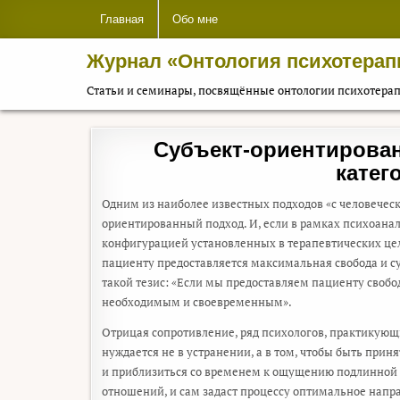
Перейти к содержимому
Главная
Обо мне
Журнал «Онтология психотерап
Статьи и семинары, посвящённые онтологии психотера
Субъект-ориентирован
катег
Одним из наиболее известных подходов «с человечес
ориентированный подход. И, если в рамках психоана
конфигурацией установленных в терапевтических цел
пациенту предоставляется максимальная свобода и с
такой тезис: «Если мы предоставляем пациенту свобод
необходимым и своевременным».
Отрицая сопротивление, ряд психологов, практикующи
нуждается не в устранении, а в том, чтобы быть при
и приблизиться со временем к ощущению подлинной с
отношений, и сам задаст процессу оптимальное напра