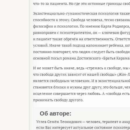
что-то за пациента. Но где эти истинные границы сво
Экзистенциально-гуманистическая психология также 
способности к этому. Свобода человека, тесно связан
философии и психологии. По мнению Карла Роджерса, п
равноправен с психотерапевтом, он — ключевая фигу
и пациент также обречён на ответственность. Ответс
условий. Иначе такой подход напоминает ребёнка, кот
постоянно повторяет, что людям следует быть свободны
основной посыл романа Достоевского «Братья Карама
И не может быть иначе, ведь «стремясь к свободе, мы
что свобода других зависит от нашей свободы» (
Жан-П
является свободным человеком. И в экзистенциально
становятся близки и нужны друг другу, это больше, ч
исцеление совершается через любовь. А «свобода есть
принимать свободу другого.
Об авторе:
Углев Семён Леонидович — человек, терапевт и акк
если Вас интересует актуальное состояние психоте