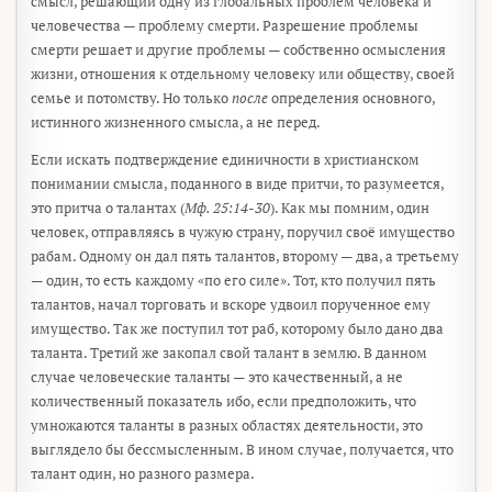
смысл, решающий одну из глобальных проблем человека и
человечества — проблему смерти. Разрешение проблемы
смерти решает и другие проблемы — собственно осмысления
жизни, отношения к отдельному человеку или обществу, своей
семье и потомству. Но только
после
определения основного,
истинного жизненного смысла, а не перед.
Если искать подтверждение единичности в христианском
понимании смысла, поданного в виде притчи, то разумеется,
это притча о талантах (
Мф. 25:14-30
). Как мы помним, один
человек, отправляясь в чужую страну, поручил своё имущество
рабам. Одному он дал пять талантов, второму — два, а третьему
— один, то есть каждому «по его силе». Тот, кто получил пять
талантов, начал торговать и вскоре удвоил порученное ему
имущество. Так же поступил тот раб, которому было дано два
таланта. Третий же закопал свой талант в землю. В данном
случае человеческие таланты — это качественный, а не
количественный показатель ибо, если предположить, что
умножаются таланты в разных областях деятельности, это
выглядело бы бессмысленным. В ином случае, получается, что
талант один, но разного размера.