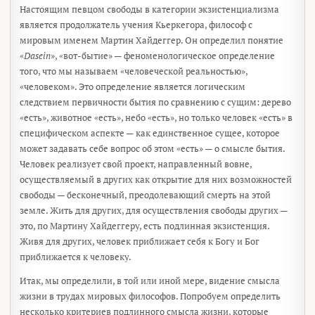
Настоящим певцом свободы в категории экзистенциализма
является продолжатель учения Кьеркегора, философ с
мировым именем Мартин Хайдеггер. Он определил понятие
«
Dasein
», «вот-бытие» — феноменологическое определение
того, что мы называем «человеческой реальностью»,
«человеком». Это определение является логическим
следствием первичности бытия по сравнению с сущим: дерево
«есть», животное «есть», небо «есть», но только человек «есть» в
специфическом аспекте — как единственное сущее, которое
может задавать себе вопрос об этом «есть» — о смысле бытия.
Человек реализует свой проект, направленный вовне,
осуществляемый в других как открытие для них возможностей
свободы — бесконечный, преодолевающий смерть на этой
земле. Жить для других, для осуществления свободы других —
это, по Мартину Хайдеггеру, есть подлинная экзистенция.
Живя для других, человек приближает себя к Богу и Бог
приближается к человеку.
Итак, мы определили, в той или иной мере, видение смысла
жизни в трудах мировых философов. Попробуем определить
несколько критериев подлинного смысла жизни, которые