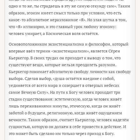
одно и то же, ты страдаешь в эту же самую секунду сам». Таким
образом, эгоизм имеет смысл только при условии, что есть
какое-то абсолютное неразложимое «Я». Но злая шутка в том,
что «Я» иллюзорно, и это главный урок любому эгоизму:
человек умирает, а Космическая воля остаётся.
Основоположником экзистенциализма и философом, который
впервые ввёл термин «экзистенциализм», является Сёрен
Кьеркегор. В своих трудах он приходит к выводу о том, что
существуют вещи, которые нельзя преодолеть разумом.
Кьеркегор понимает абсолютную свободу личности как свободу
выбора. Сделав выбор, «душа остаётся наедине с собой,
уединяется от всего мира и созерцает в отверзых небесах
самое Вечную Силу». На пути к Богу человек проходит три
стадии существования: эстетическую, когда человек живёт
лишь переживаниями минуты, этическую, когда он живёт
заботой о будущем, религиозную, когда живёт ощущением
вечности. Таким образом, считает Кьеркегор, человек наделён
сущностью, которую он должен в себе привести в действие. И
это может быть сделано им только через приход к Богу.