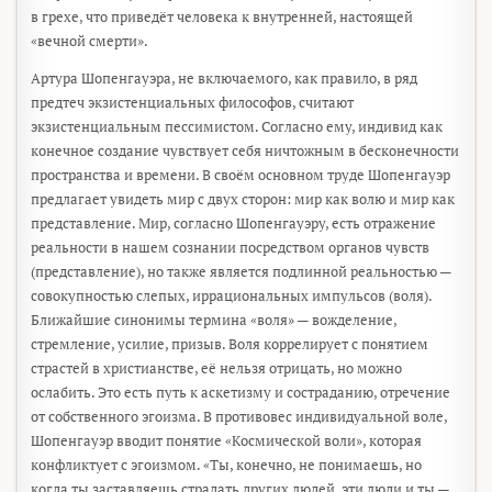
в грехе, что приведёт человека к внутренней, настоящей
«вечной смерти».
Артура Шопенгауэра, не включаемого, как правило, в ряд
предтеч экзистенциальных философов, считают
экзистенциальным пессимистом. Согласно ему, индивид как
конечное создание чувствует себя ничтожным в бесконечности
пространства и времени. В своём основном труде Шопенгауэр
предлагает увидеть мир с двух сторон: мир как волю и мир как
представление. Мир, согласно Шопенгауэру, есть отражение
реальности в нашем сознании посредством органов чувств
(представление), но также является подлинной реальностью —
совокупностью слепых, иррациональных импульсов (воля).
Ближайшие синонимы термина «воля» — вожделение,
стремление, усилие, призыв. Воля коррелирует с понятием
страстей в христианстве, её нельзя отрицать, но можно
ослабить. Это есть путь к аскетизму и состраданию, отречение
от собственного эгоизма. В противовес индивидуальной воле,
Шопенгауэр вводит понятие «Космической воли», которая
конфликтует с эгоизмом. «Ты, конечно, не понимаешь, но
когда ты заставляешь страдать других людей, эти люди и ты —