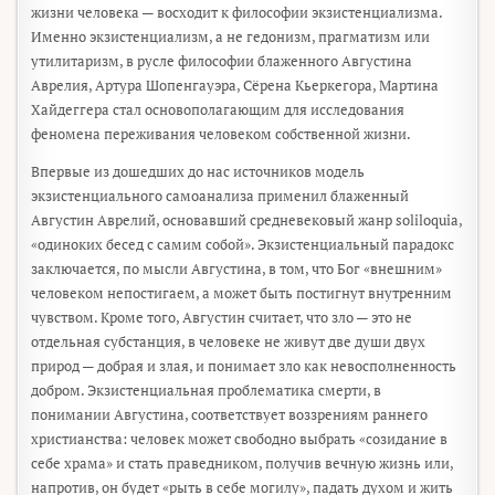
жизни человека — восходит к философии экзистенциализма.
Именно экзистенциализм, а не гедонизм, прагматизм или
утилитаризм, в русле философии блаженного Августина
Аврелия, Артура Шопенгауэра, Сёрена Кьеркегора, Мартина
Хайдеггера стал основополагающим для исследования
феномена переживания человеком собственной жизни.
Впервые из дошедших до нас источников модель
экзистенциального самоанализа применил блаженный
Августин Аврелий, основавший средневековый жанр soliloquia,
«одиноких бесед с самим собой». Экзистенциальный парадокс
заключается, по мысли Августина, в том, что Бог «внешним»
человеком непостигаем, а может быть постигнут внутренним
чувством. Кроме того, Августин считает, что зло — это не
отдельная субстанция, в человеке не живут две души двух
природ — добрая и злая, и понимает зло как невосполненность
добром. Экзистенциальная проблематика смерти, в
понимании Августина, соответствует воззрениям раннего
христианства: человек может свободно выбрать «созидание в
себе храма» и стать праведником, получив вечную жизнь или,
напротив, он будет «рыть в себе могилу», падать духом и жить