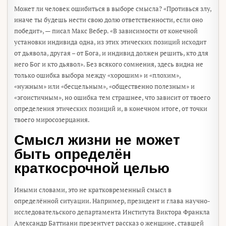
Может ли человек ошибиться в выборе смысла? «Противься злу,
иначе ты будешь нести свою долю ответственности, если оно
победит», — писал Макс Вебер. «В зависимости от конечной
установки индивида одна, из этих этических позиций исходит
от дьявола, другая – от Бога, и индивид должен решить, кто для
него Бог и кто дьявол». Без всякого сомнения, здесь видна не
только ошибка выбора между «хорошим» и «плохим»,
«нужным» или «бесцельным», «общественно полезным» и
«эгоистичным», но ошибка тем страшнее, что зависит от твоего
определения этических позиций и, в конечном итоге, от точки
твоего миросозерцания.
Смысл жизни не может
быть определён
краткосрочной целью
Иными словами, это не кратковременный смысл в
определённой ситуации. Например, президент и глава научно-
исследовательского департамента Института Виктора Франкла
Александр Баттиани презентует рассказ о женщине, ставшей